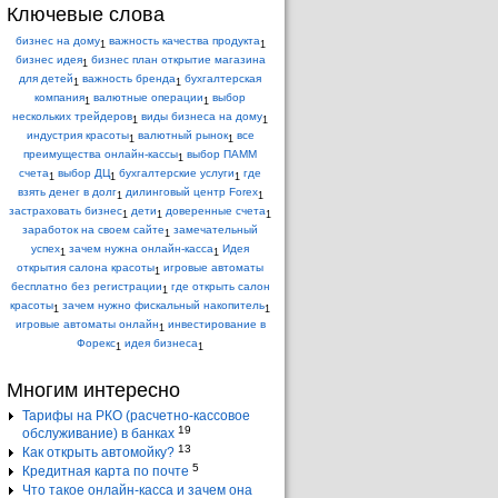
Ключевые слова
бизнес на дому
важность качества продукта
1
1
бизнес идея
бизнес план открытие магазина
1
для детей
важность бренда
бухгалтерская
1
1
компания
валютные операции
выбор
1
1
нескольких трейдеров
виды бизнеса на дому
1
1
индустрия красоты
валютный рынок
все
1
1
преимущества онлайн-кассы
выбор ПАММ
1
счета
выбор ДЦ
бухгалтерские услуги
где
1
1
1
взять денег в долг
дилинговый центр Forex
1
1
застраховать бизнес
дети
доверенные счета
1
1
1
заработок на своем сайте
замечательный
1
успех
зачем нужна онлайн-касса
Идея
1
1
открытия салона красоты
игровые автоматы
1
бесплатно без регистрации
где открыть салон
1
красоты
зачем нужно фискальный накопитель
1
1
игровые автоматы онлайн
инвестирование в
1
Форекс
идея бизнеса
1
1
Многим интересно
Тарифы на РКО (расчетно-кассовое
19
обслуживание) в банках
13
Как открыть автомойку?
5
Кредитная карта по почте
Что такое онлайн-касса и зачем она