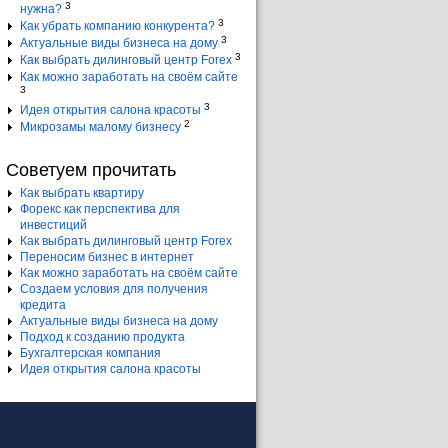
3
нужна?
3
Как убрать компанию конкурента?
3
Актуальные виды бизнеса на дому
3
Как выбрать дилинговый центр Forex
Как можно заработать на своём сайте
3
3
Идея открытия салона красоты
2
Микрозамы малому бизнесу
Советуем прочитать
Как выбрать квартиру
Форекс как перспектива для
инвестиций
Как выбрать дилинговый центр Forex
Переносим бизнес в интернет
Как можно заработать на своём сайте
Создаем условия для получения
кредита
Актуальные виды бизнеса на дому
Подход к созданию продукта
Бухгалтерская компания
Идея открытия салона красоты