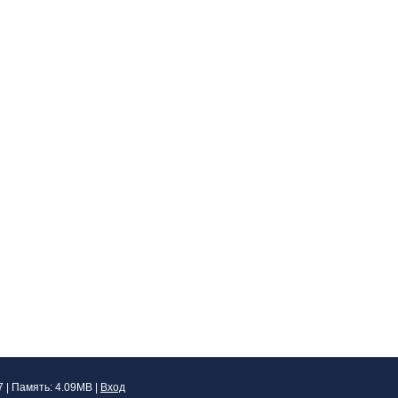
 7 | Память: 4.09MB
|
Вход